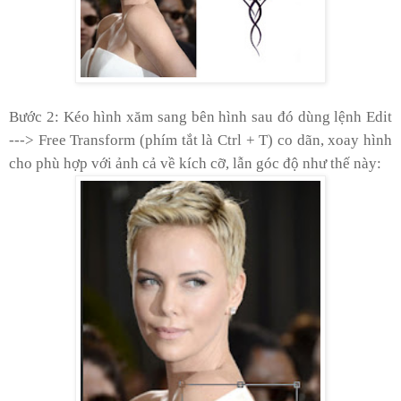
Bước 2: Kéo hình xăm sang bên hình sau đó dùng lệnh Edit
---> Free Transform (phím tắt là Ctrl + T) co dãn, xoay hình
cho phù hợp với ảnh cả về kích cỡ, lẫn góc độ như thế này: