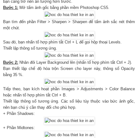
bạn càng trở nên ấn tượng hơn trước.
Bước 1:
Mở tấm ảnh gốc bằng phần mềm Photoshop CS5.
Bạn tìm đến phần Filter > Sharpen > Sharpen để tấm ảnh sắc nét thêm
một chút.
Sau đó, bạn nhấn tổ hợp phím tắt Ctrl + L để gọi hộp thoại Levels.
Thiết lập thông số tương ứng.
Bước 2:
Nhân đôi Layer Background lên (nhấn tổ hợp phím tắt Ctrl + J).
Bạn thiết lập chế độ hòa trộn Screen cho layer này, thông số Opacity
bằng 35 %.
Tiếp theo, bạn kích hoạt phần Images > Adjustments > Color Balance
hoặc nhấn tổ hợp phím tắt Ctrl + B.
Thiết lập thông số tương ứng. Các số liệu tùy thuộc vào bức ảnh gốc,
nên bạn chú ý cần thay đổi cho phù hợp.
+ Phần Shadows:
+ Phần Midtones: