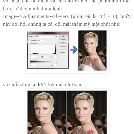
với màu của da nhân vật để cho ra một tác phầm nhìn thật
hơn, , ở đây mình dung lệnh
Image-->Adjustments-->levers (phím tắt là ctrl + L), bước
này đòi hỏi chúng ta có đôi mắt thẩm mỹ một chút nhé:
và cuối cùng ta được kết quả như sau: