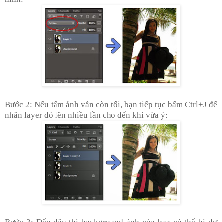
Bước 2: Nếu tấm ảnh vẫn còn tối, bạn tiếp tục bấm Ctrl+J để
nhân layer đó lên nhiều lần cho đến khi vừa ý:
Bước 3: Đến đây thì background ảnh của bạn có thể bị dư